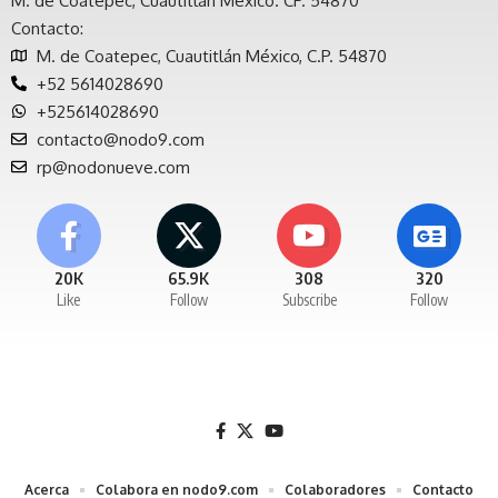
M. de Coatepec, Cuautitlán México. CP. 54870
Contacto:
M. de Coatepec, Cuautitlán México, C.P. 54870
+52 5614028690
+525614028690
contacto@nodo9.com
rp@nodonueve.com
20K
65.9K
308
320
Like
Follow
Subscribe
Follow
Acerca
Colabora en nodo9.com
Colaboradores
Contacto