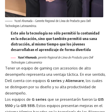
Yuzel Ahumada – Gerente Regional de Línea de Producto para Dell
Technologies Latinoamérica.
Este año la tecnología no sólo permitió la contunidad
en la educación, sino que también permitió una sana
distracción, al mismo tiempo que los jóvenes
desarrollaban el aprendizaje de forma divertida
Yuzel Ahumada
,
gerente Regional de Línea de Producto para Dell
Technologies Latinoamérica
Tener un equipo de gaming con accesorios de alto
desempeño representa una ventaja táctica. En ese sentido,
Dell cuenta con equipos
G series
y
Alienware
, los cuales
se distinguen por su diseño y su alta productividad de
desempeño.
Los equipos de
G series
que se presentarón fueron la
G15
5510
y la
G15 5515.
Estos equipos presentan mejoras en el
sistema térmico basados en la tecnología de las Alienware,