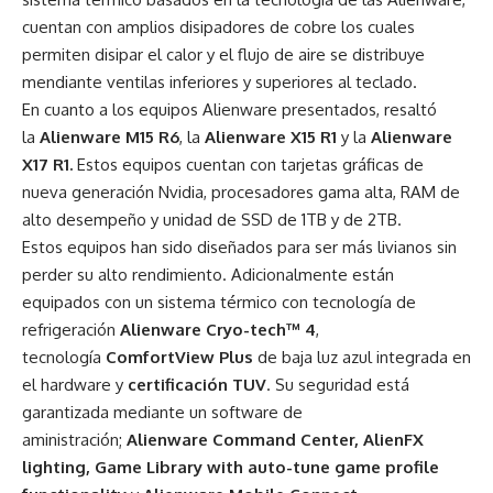
cuentan con amplios disipadores de cobre los cuales
permiten disipar el calor y el flujo de aire se distribuye
mendiante ventilas inferiores y superiores al teclado.
En cuanto a los equipos Alienware presentados, resaltó
la
Alienware M15 R6
, la
Alienware X15 R1
y
la
Alienware
X17 R1.
Estos equipos cuentan con tarjetas gráficas de
nueva generación Nvidia, procesadores gama alta, RAM de
alto desempeño y unidad de SSD de 1TB y de 2TB.
Estos equipos han sido diseñados para ser más livianos sin
perder su alto rendimiento. Adicionalmente están
equipados con un sistema térmico con tecnología de
refrigeración
Alienware Cryo-tech™ 4
,
tecnología
ComfortView Plus
de baja luz azul integrada en
el hardware y
certificación TUV
. Su seguridad está
garantizada mediante un software de
aministración;
Alienware Command Center, AlienFX
lighting, Game Library with auto-tune game profile