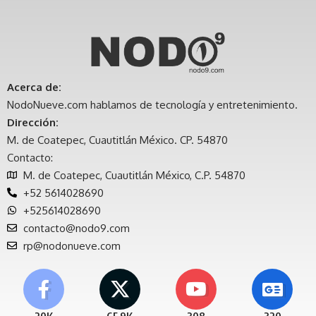
Acerca de:
NodoNueve.com hablamos de tecnología y entretenimiento.
Dirección:
M. de Coatepec, Cuautitlán México. CP. 54870
Contacto:
M. de Coatepec, Cuautitlán México, C.P. 54870
+52 5614028690
+525614028690
contacto@nodo9.com
rp@nodonueve.com
20K
65.9K
308
320