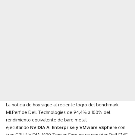
La noticia de hoy sigue al reciente logro del
benchmark
MLPerf
de Dell Technologies de 94,4% a 100% del
rendimiento equivalente de bare metal
ejecutando
NVIDIA AI Enterprise y VMware vSphere
con
tres
GPU NVIDIA A100 Tensor Core
en un servidor Dell EMC