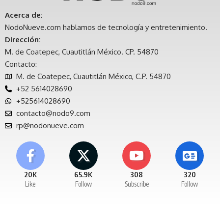
Acerca de:
NodoNueve.com hablamos de tecnología y entretenimiento.
Dirección:
M. de Coatepec, Cuautitlán México. CP. 54870
Contacto:
M. de Coatepec, Cuautitlán México, C.P. 54870
+52 5614028690
+525614028690
contacto@nodo9.com
rp@nodonueve.com
20K
65.9K
308
320
Like
Follow
Subscribe
Follow