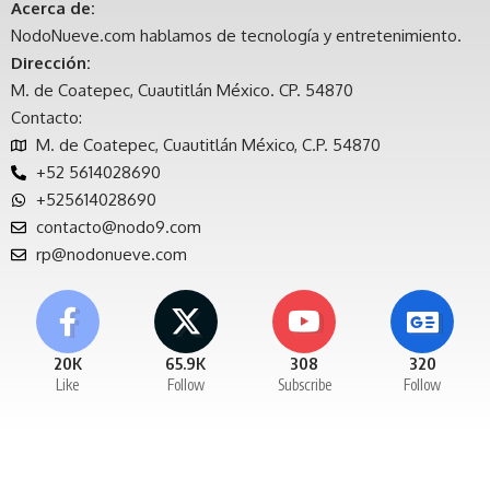
Acerca de:
NodoNueve.com hablamos de tecnología y entretenimiento.
Dirección:
M. de Coatepec, Cuautitlán México. CP. 54870
Contacto:
M. de Coatepec, Cuautitlán México, C.P. 54870
+52 5614028690
+525614028690
contacto@nodo9.com
rp@nodonueve.com
20K
65.9K
308
320
Like
Follow
Subscribe
Follow