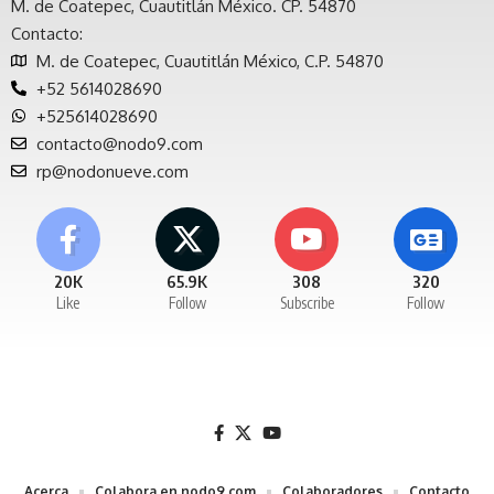
M. de Coatepec, Cuautitlán México. CP. 54870
Contacto:
M. de Coatepec, Cuautitlán México, C.P. 54870
+52 5614028690
+525614028690
contacto@nodo9.com
rp@nodonueve.com
20K
65.9K
308
320
Like
Follow
Subscribe
Follow
Acerca
Colabora en nodo9.com
Colaboradores
Contacto