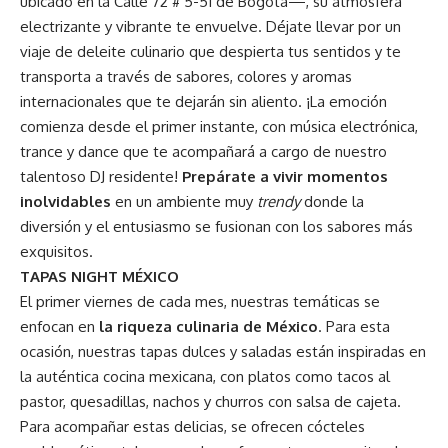
ubicado en la Calle 72 # 5-51 de Bogotá—, su atmósfera
electrizante y vibrante te envuelve. Déjate llevar por un
viaje de deleite culinario que despierta tus sentidos y te
transporta a través de sabores, colores y aromas
internacionales que te dejarán sin aliento. ¡La emoción
comienza desde el primer instante, con música electrónica,
trance y dance que te acompañará a cargo de nuestro
talentoso DJ residente!
Prepárate a vivir momentos
inolvidables
en un ambiente muy
trendy
donde la
diversión y el entusiasmo se fusionan con los sabores más
exquisitos.
TAPAS NIGHT MÉXICO
El primer viernes de cada mes, nuestras temáticas se
enfocan en
la riqueza culinaria de México
. Para esta
ocasión, nuestras tapas dulces y saladas están inspiradas en
la auténtica cocina mexicana, con platos como tacos al
pastor, quesadillas, nachos y churros con salsa de cajeta.
Para acompañar estas delicias, se ofrecen cócteles