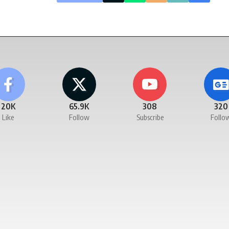
20K
65.9K
308
320
Like
Follow
Subscribe
Follo