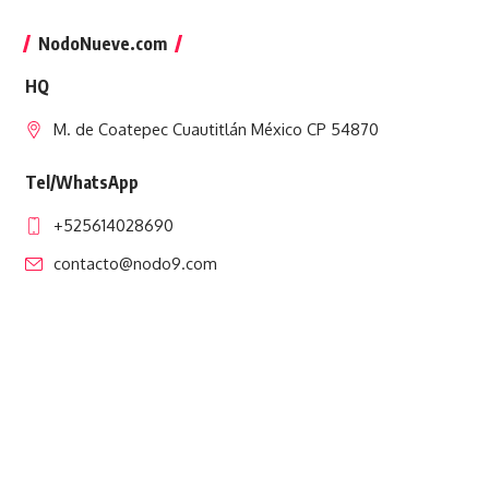
NodoNueve.com
HQ
M. de Coatepec Cuautitlán México CP 54870
Tel/WhatsApp
+525614028690
contacto@nodo9.com