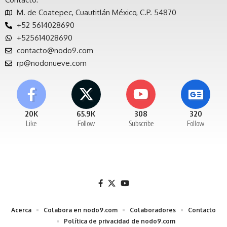
M. de Coatepec, Cuautitlán México, C.P. 54870
+52 5614028690
+525614028690
contacto@nodo9.com
rp@nodonueve.com
20K
65.9K
308
320
Like
Follow
Subscribe
Follow
Acerca
Colabora en nodo9.com
Colaboradores
Contacto
Política de privacidad de nodo9.com