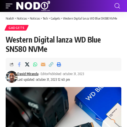
Nodo9
>
Noticias
>
Noticias
>
Tech
>
Gadgets
>
Western Digital lanza WD Blue SN580 NVMe
GADGETS
Western Digital lanza WD Blue
SN580 NVMe
David Miranda
- Editor
Published: octubre 31, 2023
Last updated: octubre 31, 2023 12:40 pm