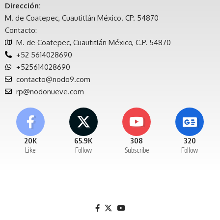
Dirección:
M. de Coatepec, Cuautitlán México. CP. 54870
Contacto:
M. de Coatepec, Cuautitlán México, C.P. 54870
+52 5614028690
+525614028690
contacto@nodo9.com
rp@nodonueve.com
20K
65.9K
308
320
Like
Follow
Subscribe
Follow