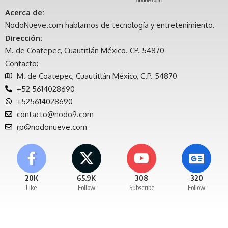
Acerca de:
NodoNueve.com hablamos de tecnología y entretenimiento.
Dirección:
M. de Coatepec, Cuautitlán México. CP. 54870
Contacto:
M. de Coatepec, Cuautitlán México, C.P. 54870
+52 5614028690
+525614028690
contacto@nodo9.com
rp@nodonueve.com
20K
65.9K
308
320
Like
Follow
Subscribe
Follow