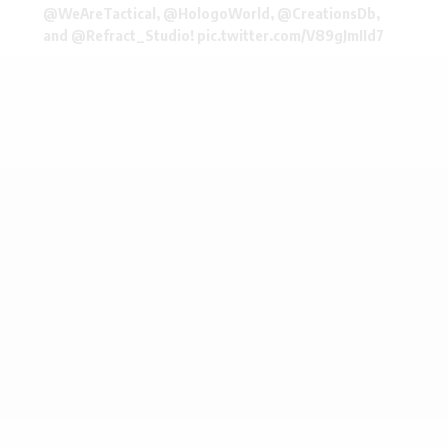
@WeAreTactical
,
@HologoWorld
,
@CreationsDb
,
and
@Refract_Studio
!
pic.twitter.com/V89gJmIId7