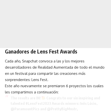
Ganadores de Lens Fest Awards
Cada año, Snapchat convoca a las y los mejores
desarrolladores de Realidad Aumentada de todo el mundo
en un festival para compartir las creaciones más
sorprendentes:
Lens Fest
.
Este año nuevamente se premiaron 6 proyectos los cuales
les compartimos a continuación:
The results are IN!
Congrats to our six inspiring and
talented
#LensFest2023
Awards winners: Inês Lúcio,
@ParamountPics
and
@PrettyBigMnstr
,