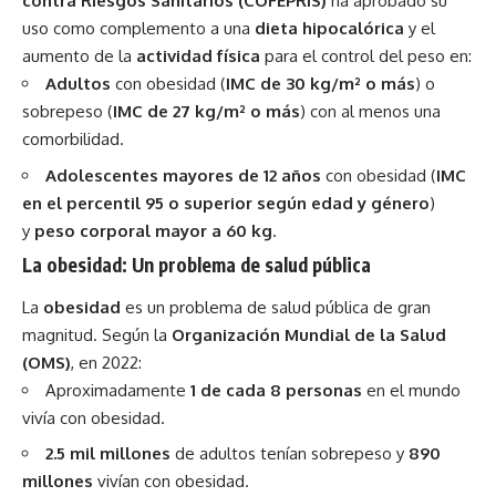
contra Riesgos Sanitarios (COFEPRIS)
ha aprobado su
uso como complemento a una
dieta hipocalórica
y el
aumento de la
actividad física
para el control del peso en:
Adultos
con obesidad (
IMC de 30 kg/m² o más
) o
sobrepeso (
IMC de 27 kg/m² o más
) con al menos una
comorbilidad.
Adolescentes mayores de 12 años
con obesidad (
IMC
en el percentil 95 o superior según edad y género
)
y
peso corporal mayor a 60 kg
.
La obesidad: Un problema de salud pública
La
obesidad
es un problema de salud pública de gran
magnitud. Según la
Organización Mundial de la Salud
(OMS)
, en 2022:
Aproximadamente
1 de cada 8 personas
en el mundo
vivía con obesidad.
2.5 mil millones
de adultos tenían sobrepeso y
890
millones
vivían con obesidad.