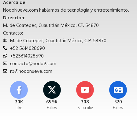
Acerca de:
NodoNueve.com hablamos de tecnología y entretenimiento.
Dirección:
M. de Coatepec, Cuautitlán México. CP. 54870
Contacto:
M. de Coatepec, Cuautitlán México, C.P. 54870
+52 5614028690
+525614028690
contacto@nodo9.com
rp@nodonueve.com
20K
65.9K
308
320
Like
Follow
Subscribe
Follow