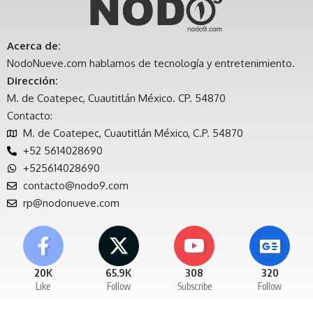
Acerca de:
NodoNueve.com hablamos de tecnología y entretenimiento.
Dirección:
M. de Coatepec, Cuautitlán México. CP. 54870
Contacto:
M. de Coatepec, Cuautitlán México, C.P. 54870
+52 5614028690
+525614028690
contacto@nodo9.com
rp@nodonueve.com
20K
65.9K
308
320
Like
Follow
Subscribe
Follow