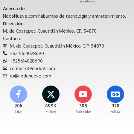
Acerca de:
NodoNueve.com hablamos de tecnología y entretenimiento.
Dirección:
M. de Coatepec, Cuautitlán México. CP. 54870
Contacto:
M. de Coatepec, Cuautitlán México, C.P. 54870
+52 5614028690
+525614028690
contacto@nodo9.com
rp@nodonueve.com
20K
65.9K
308
320
Like
Follow
Subscribe
Follow