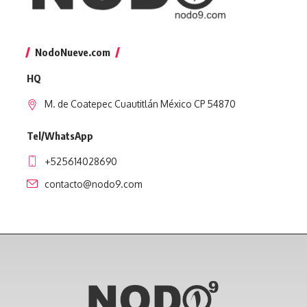
NodoNueve.com
HQ
M. de Coatepec Cuautitlán México CP 54870
Tel/WhatsApp
+525614028690
contacto@nodo9.com