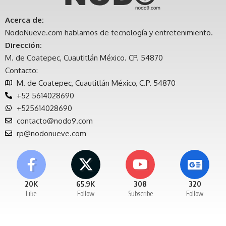
Acerca de:
NodoNueve.com hablamos de tecnología y entretenimiento.
Dirección:
M. de Coatepec, Cuautitlán México. CP. 54870
Contacto:
M. de Coatepec, Cuautitlán México, C.P. 54870
+52 5614028690
+525614028690
contacto@nodo9.com
rp@nodonueve.com
20K
65.9K
308
320
Like
Follow
Subscribe
Follow