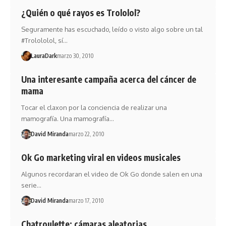
¿Quién o qué rayos es Trololol?
Seguramente has escuchado, leído o visto algo sobre un tal
#Trolololol, sí…
LauraDark
marzo 30, 2010
Una interesante campaña acerca del cáncer de
mama
Tocar el claxon por la conciencia de realizar una
mamografía. Una mamografía…
David Miranda
marzo 22, 2010
Ok Go marketing viral en videos musicales
Algunos recordaran el video de Ok Go donde salen en una
serie…
David Miranda
marzo 17, 2010
Chatroulette: cámaras aleatorias