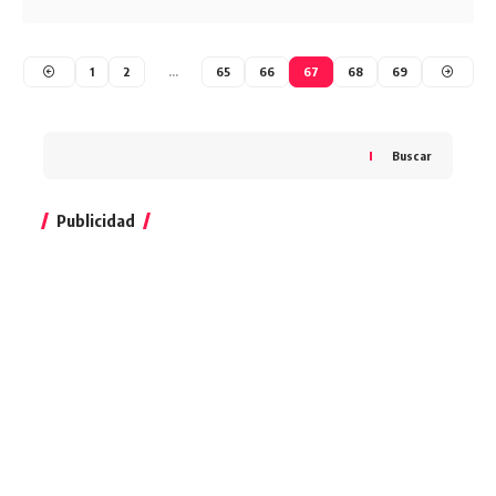
1
2
…
65
66
67
68
69
Buscar
Publicidad