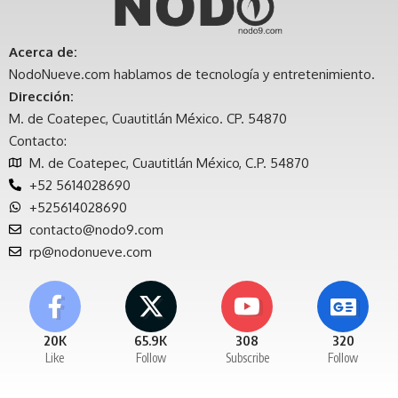
Acerca de:
NodoNueve.com hablamos de tecnología y entretenimiento.
Dirección:
M. de Coatepec, Cuautitlán México. CP. 54870
Contacto:
M. de Coatepec, Cuautitlán México, C.P. 54870
+52 5614028690
+525614028690
contacto@nodo9.com
rp@nodonueve.com
20K
65.9K
308
320
Like
Follow
Subscribe
Follow