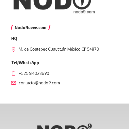
NodoNueve.com
HQ
M. de Coatepec Cuautitlán México CP 54870
Tel/WhatsApp
+525614028690
contacto@nodo9.com