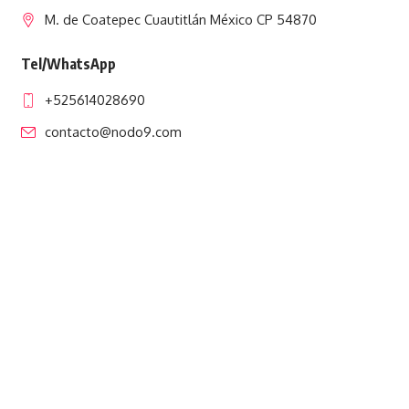
M. de Coatepec Cuautitlán México CP 54870
Tel/WhatsApp
+525614028690
contacto@nodo9.com