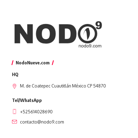
NodoNueve.com
HQ
M. de Coatepec Cuautitlán México CP 54870
Tel/WhatsApp
+525614028690
contacto@nodo9.com