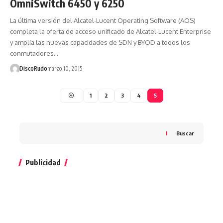
OmniSwitch 6450 y 6250
La última versión del Alcatel-Lucent Operating Software (AOS)
completa la oferta de acceso unificado de Alcatel-Lucent Enterprise
y amplía las nuevas capacidades de SDN y BYOD a todos los
conmutadores…
DiscoRudo
marzo 10, 2015
1
2
3
4
5
Buscar
Publicidad