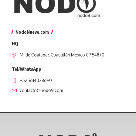
NodoNueve.com
HQ
M. de Coatepec Cuautitlán México CP 54870
Tel/WhatsApp
+525614028690
contacto@nodo9.com