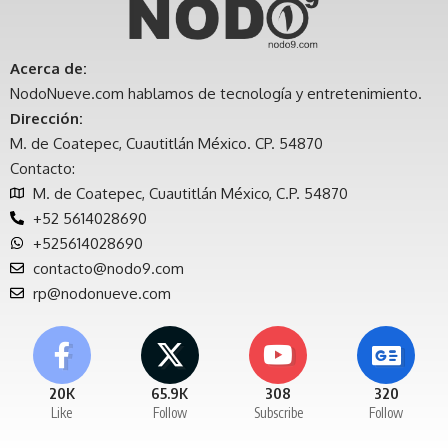
Acerca de:
NodoNueve.com hablamos de tecnología y entretenimiento.
Dirección:
M. de Coatepec, Cuautitlán México. CP. 54870
Contacto:
M. de Coatepec, Cuautitlán México, C.P. 54870
+52 5614028690
+525614028690
contacto@nodo9.com
rp@nodonueve.com
20K
65.9K
308
320
Like
Follow
Subscribe
Follow