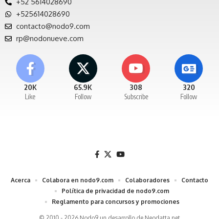
+52 5614028690
+525614028690
contacto@nodo9.com
rp@nodonueve.com
20K
65.9K
308
320
Like
Follow
Subscribe
Follow
Acerca
Colabora en nodo9.com
Colaboradores
Contacto
Política de privacidad de nodo9.com
Reglamento para concursos y promociones
© 2010 - 2026 Nodo9 un desarrollo de
Neodatta.net