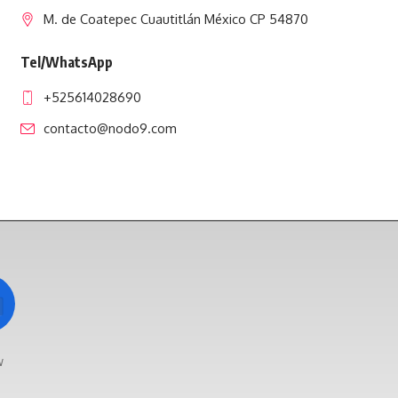
M. de Coatepec Cuautitlán México CP 54870
Tel/WhatsApp
+525614028690
contacto@nodo9.com
w