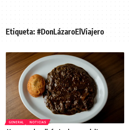
Etiqueta:
#DonLázaroElViajero
GENERAL
NOTICIAS