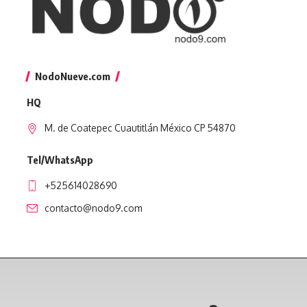
NodoNueve.com
HQ
M. de Coatepec Cuautitlán México CP 54870
Tel/WhatsApp
+525614028690
contacto@nodo9.com