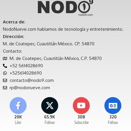
Acerca de:
NodoNueve.com hablamos de tecnología y entretenimiento.
Dirección:
M. de Coatepec, Cuautitlán México. CP. 54870
Contacto:
M. de Coatepec, Cuautitlán México, C.P. 54870
+52 5614028690
+525614028690
contacto@nodo9.com
rp@nodonueve.com
20K
65.9K
308
320
Like
Follow
Subscribe
Follow