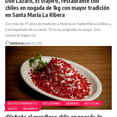
Don Lázaro, El Viajero, restaurante con
chiles en nogada de 1kg con mayor tradición
en Santa María La Ribera
Con más de 75 años de tradición e historia en Santa María la Ribera,
y acompañado de su lema: “Si no es exquisito, no paga”, Don
Lázaro, El Viajero le…
aldebaran
agosto 24, 2022
ENTRETENIMIENTO
EXCLUSIVAS
GENERAL
NOTICIAS
SALUD
VAGANDO
¡Disfruta el grandioso chile en nogada de