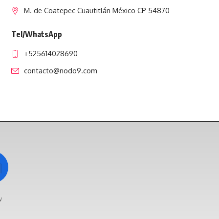
M. de Coatepec Cuautitlán México CP 54870
Tel/WhatsApp
+525614028690
contacto@nodo9.com
w