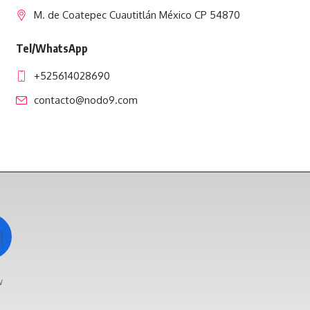
M. de Coatepec Cuautitlán México CP 54870
Tel/WhatsApp
+525614028690
contacto@nodo9.com
w