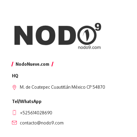
NodoNueve.com
HQ
M. de Coatepec Cuautitlán México CP 54870
Tel/WhatsApp
+525614028690
contacto@nodo9.com