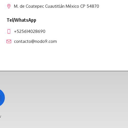
M. de Coatepec Cuautitlán México CP 54870
Tel/WhatsApp
+525614028690
contacto@nodo9.com
w