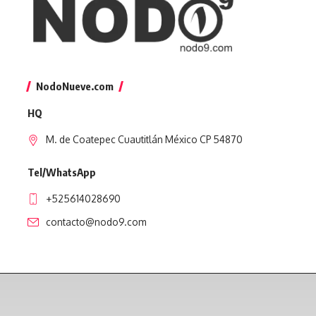
NodoNueve.com
HQ
M. de Coatepec Cuautitlán México CP 54870
Tel/WhatsApp
+525614028690
contacto@nodo9.com