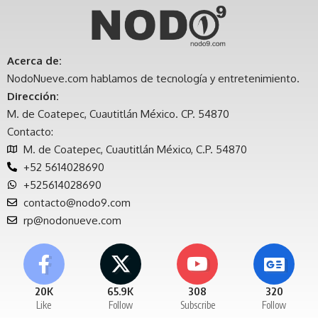
Acerca de:
NodoNueve.com hablamos de tecnología y entretenimiento.
Dirección:
M. de Coatepec, Cuautitlán México. CP. 54870
Contacto:
M. de Coatepec, Cuautitlán México, C.P. 54870
+52 5614028690
+525614028690
contacto@nodo9.com
rp@nodonueve.com
20K
65.9K
308
320
Like
Follow
Subscribe
Follow