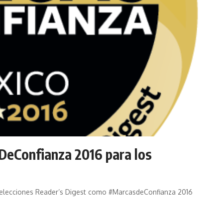
DeConfianza 2016 para los
Selecciones Reader’s Digest como #MarcasdeConfianza 2016