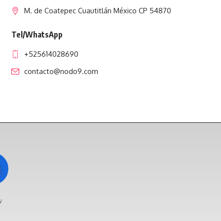
M. de Coatepec Cuautitlán México CP 54870
Tel/WhatsApp
+525614028690
contacto@nodo9.com
w