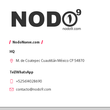
NodoNueve.com
HQ
M. de Coatepec Cuautitlán México CP 54870
Tel/WhatsApp
+525614028690
contacto@nodo9.com