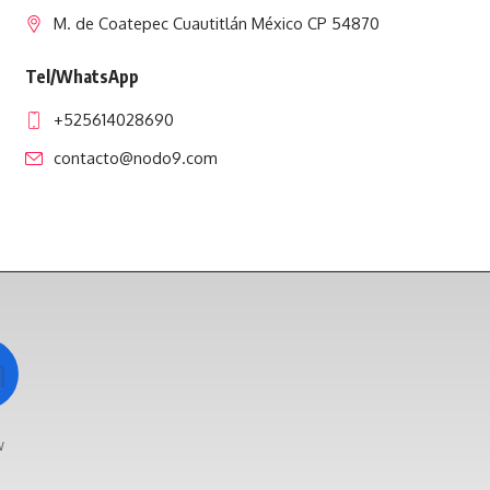
M. de Coatepec Cuautitlán México CP 54870
Tel/WhatsApp
+525614028690
contacto@nodo9.com
w