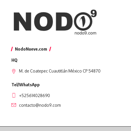
NodoNueve.com
HQ
M. de Coatepec Cuautitlán México CP 54870
Tel/WhatsApp
+525614028690
contacto@nodo9.com