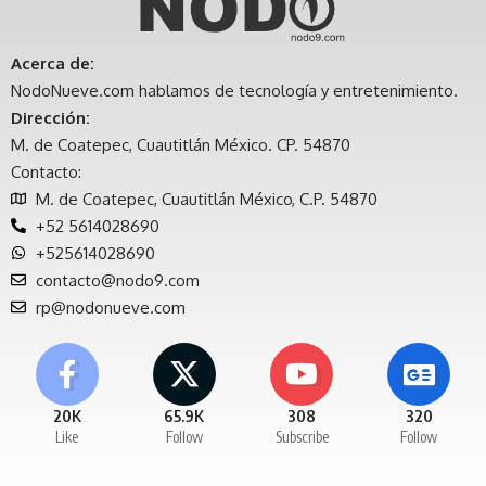
Acerca de:
NodoNueve.com hablamos de tecnología y entretenimiento.
Dirección:
M. de Coatepec, Cuautitlán México. CP. 54870
Contacto:
M. de Coatepec, Cuautitlán México, C.P. 54870
+52 5614028690
+525614028690
contacto@nodo9.com
rp@nodonueve.com
20K
65.9K
308
320
Like
Follow
Subscribe
Follow