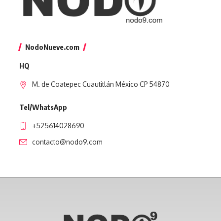
NodoNueve.com
HQ
M. de Coatepec Cuautitlán México CP 54870
Tel/WhatsApp
+525614028690
contacto@nodo9.com