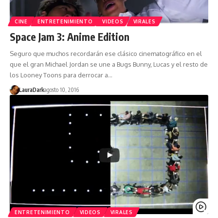
CINE
ENTRETENIMIENTO
VIDEOS
VIRALES
Space Jam 3: Anime Edition
Seguro que muchos recordarán ese clásico cinematográfico en el
que el gran Michael Jordan se une a Bugs Bunny, Lucas y el resto de
los Looney Toons para derrocar a…
LauraDark
agosto 10, 2016
ENTRETENIMIENTO
VIDEOS
VIRALES