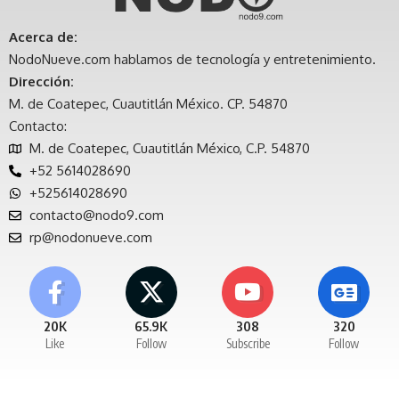
Acerca de:
NodoNueve.com hablamos de tecnología y entretenimiento.
Dirección:
M. de Coatepec, Cuautitlán México. CP. 54870
Contacto:
M. de Coatepec, Cuautitlán México, C.P. 54870
+52 5614028690
+525614028690
contacto@nodo9.com
rp@nodonueve.com
20K
65.9K
308
320
Like
Follow
Subscribe
Follow