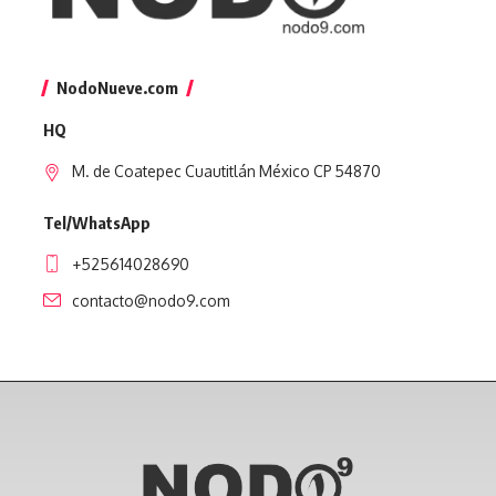
NodoNueve.com
HQ
M. de Coatepec Cuautitlán México CP 54870
Tel/WhatsApp
+525614028690
contacto@nodo9.com