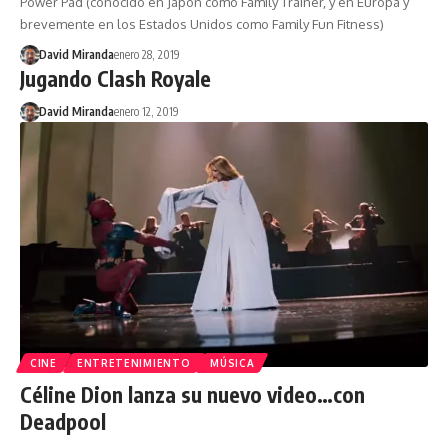
Power Pad (conocido en Japón como Family Trainer, y en Europa y
brevemente en los Estados Unidos como Family Fun Fitness)
David Miranda
enero 28, 2019
Jugando Clash Royale
David Miranda
enero 12, 2019
CINE
ENTRETENIMIENTO
MÚSICA
Céline Dion lanza su nuevo video…con
Deadpool