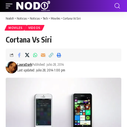
Nodo9
>
Noticias
>
Noticias
>
Tech
>
Moviles
>
Cortana Vs Siri
MOVILES
VIDEOS
Cortana Vs Siri
LauraDark
Published: julio 28, 2014
Last updated: julio 28, 2014 1:00 pm