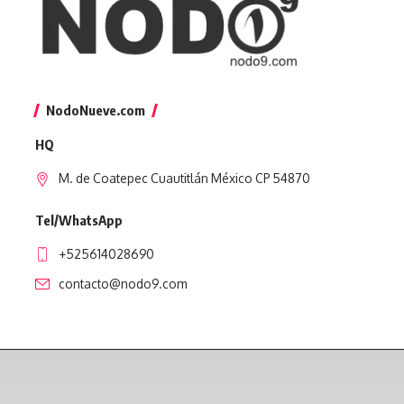
NodoNueve.com
HQ
M. de Coatepec Cuautitlán México CP 54870
Tel/WhatsApp
+525614028690
contacto@nodo9.com