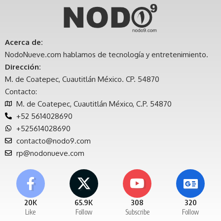
Acerca de:
NodoNueve.com hablamos de tecnología y entretenimiento.
Dirección:
M. de Coatepec, Cuautitlán México. CP. 54870
Contacto:
M. de Coatepec, Cuautitlán México, C.P. 54870
+52 5614028690
+525614028690
contacto@nodo9.com
rp@nodonueve.com
20K
65.9K
308
320
Like
Follow
Subscribe
Follow