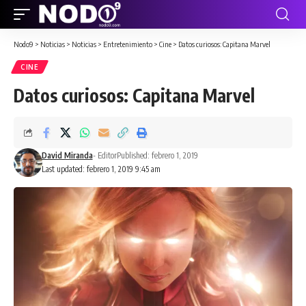
Nodo9
>
Noticias
>
Noticias
>
Entretenimiento
>
Cine
>
Datos curiosos: Capitana Marvel
CINE
Datos curiosos: Capitana Marvel
David Miranda
- Editor
Published: febrero 1, 2019
Last updated: febrero 1, 2019 9:45 am