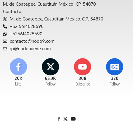
M. de Coatepec, Cuautitlán México. CP. 54870
Contacto:
M. de Coatepec, Cuautitlán México, C.P. 54870
+52 5614028690
+525614028690
contacto@nodo9.com
rp@nodonueve.com
20K
65.9K
308
320
Like
Follow
Subscribe
Follow