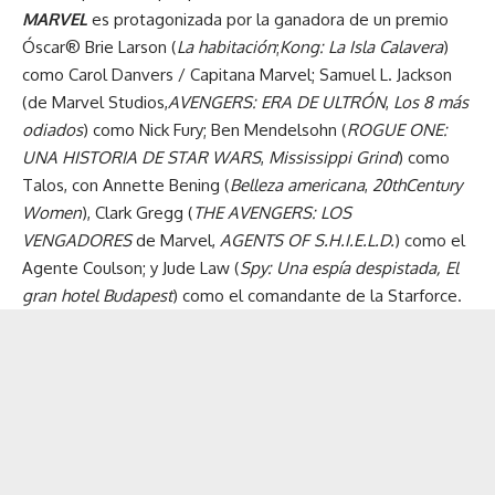
MARVEL
es protagonizada por la ganadora de un premio
Óscar® Brie Larson (
La habitación
;
Kong: La Isla Calavera
)
como Carol Danvers / Capitana Marvel; Samuel L. Jackson
(de Marvel Studios,
AVENGERS: ERA DE ULTRÓN
,
Los 8 más
odiados
) como Nick Fury; Ben Mendelsohn (
ROGUE ONE:
UNA HISTORIA DE STAR WARS
,
Mississippi Grind
) como
Talos, con Annette Bening (
Belleza americana
,
20
th
Century
Women
), Clark Gregg (
THE AVENGERS: LOS
VENGADORES
de Marvel,
AGENTS OF S.H.I.E.L.D.
) como el
Agente Coulson; y Jude Law (
Spy: Una espía despistada, El
gran hotel Budapest
) como el comandante de la Starforce.