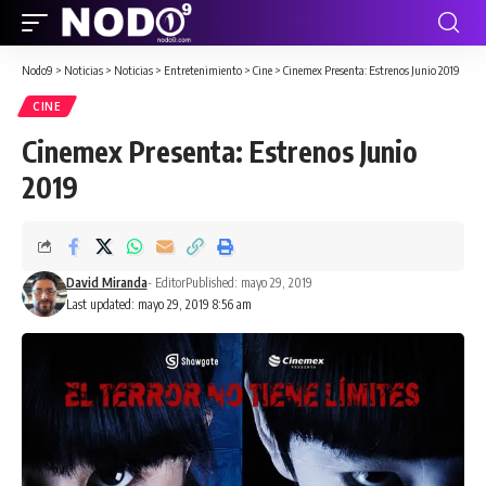
Nodo9
>
Noticias
>
Noticias
>
Entretenimiento
>
Cine
>
Cinemex Presenta: Estrenos Junio 2019
CINE
Cinemex Presenta: Estrenos Junio
2019
David Miranda
- Editor
Published: mayo 29, 2019
Last updated: mayo 29, 2019 8:56 am