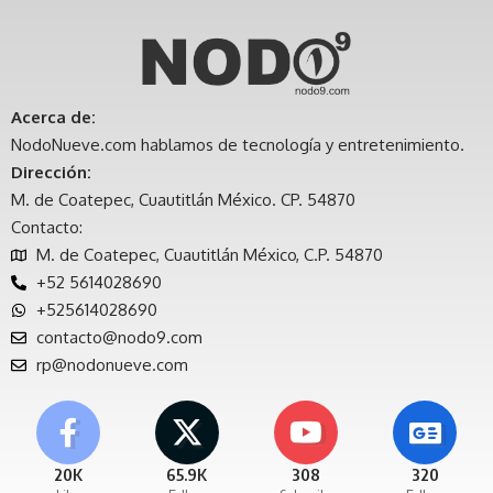
Acerca de:
NodoNueve.com hablamos de tecnología y entretenimiento.
Dirección:
M. de Coatepec, Cuautitlán México. CP. 54870
Contacto:
M. de Coatepec, Cuautitlán México, C.P. 54870
+52 5614028690
+525614028690
contacto@nodo9.com
rp@nodonueve.com
20K
65.9K
308
320