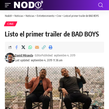
Nodo9
>
Noticias
>
Noticias
>
Entretenimiento
>
Cine
>
Listo el primer trailer de BAD BOYS
CINE
Listo el primer trailer de BAD BOYS
David Miranda
- Editor
Published: septiembre 4, 2019
Last updated: septiembre 4, 2019 11:36 am