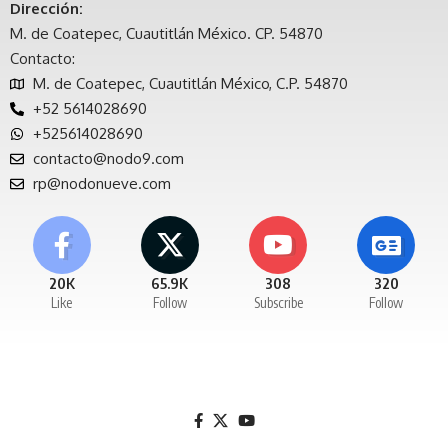
Dirección:
M. de Coatepec, Cuautitlán México. CP. 54870
Contacto:
M. de Coatepec, Cuautitlán México, C.P. 54870
+52 5614028690
+525614028690
contacto@nodo9.com
rp@nodonueve.com
20K
65.9K
308
320
Like
Follow
Subscribe
Follow