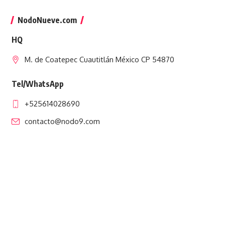
NodoNueve.com
HQ
M. de Coatepec Cuautitlán México CP 54870
Tel/WhatsApp
+525614028690
contacto@nodo9.com