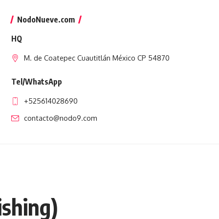
NodoNueve.com
HQ
M. de Coatepec Cuautitlán México CP 54870
Tel/WhatsApp
+525614028690
contacto@nodo9.com
ishing)