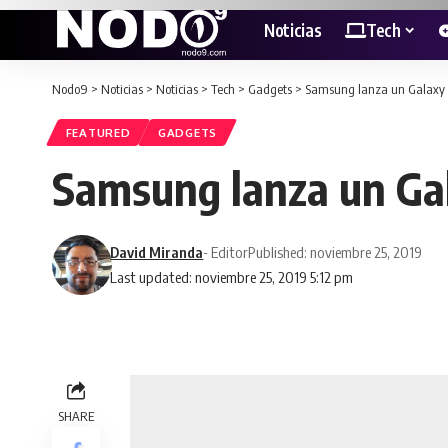
Noticias
Tech
Nodo9
>
Noticias
>
Noticias
>
Tech
>
Gadgets
>
Samsung lanza un Galaxy N
FEATURED
GADGETS
Samsung lanza un Gal
David Miranda
- Editor
Published: noviembre 25, 2019
Last updated: noviembre 25, 2019 5:12 pm
SHARE