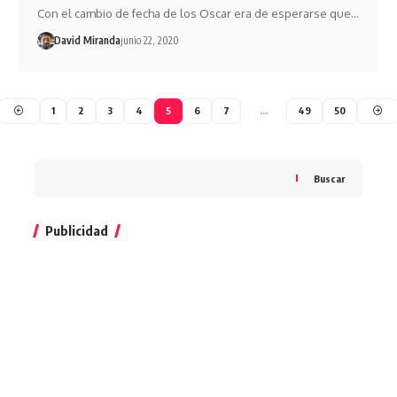
Con el cambio de fecha de los Oscar era de esperarse que…
David Miranda
junio 22, 2020
1
2
3
4
5
6
7
…
49
50
Buscar
Publicidad