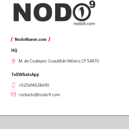
NodoNueve.com
HQ
M. de Coatepec Cuautitlán México CP 54870
Tel/WhatsApp
+525614028690
contacto@nodo9.com