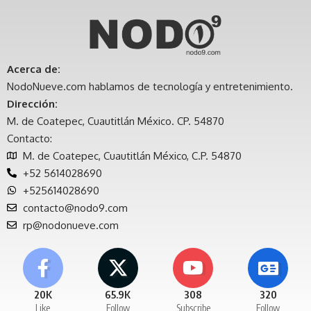
Acerca de:
NodoNueve.com hablamos de tecnología y entretenimiento.
Dirección:
M. de Coatepec, Cuautitlán México. CP. 54870
Contacto:
M. de Coatepec, Cuautitlán México, C.P. 54870
+52 5614028690
+525614028690
contacto@nodo9.com
rp@nodonueve.com
20K
65.9K
308
320
Like
Follow
Subscribe
Follow