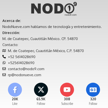
Acerca de:
NodoNueve.com hablamos de tecnología y entretenimiento.
Dirección:
M. de Coatepec, Cuautitlán México. CP. 54870
Contacto:
M. de Coatepec, Cuautitlán México, C.P. 54870
+52 5614028690
+525614028690
contacto@nodo9.com
rp@nodonueve.com
20K
65.9K
308
320
Like
Follow
Subscribe
Follow