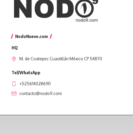
NodoNueve.com
HQ
M. de Coatepec Cuautitlán México CP 54870
Tel/WhatsApp
+525614028690
contacto@nodo9.com