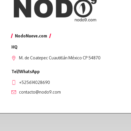
NodoNueve.com
HQ
M. de Coatepec Cuautitlán México CP 54870
Tel/WhatsApp
+525614028690
contacto@nodo9.com