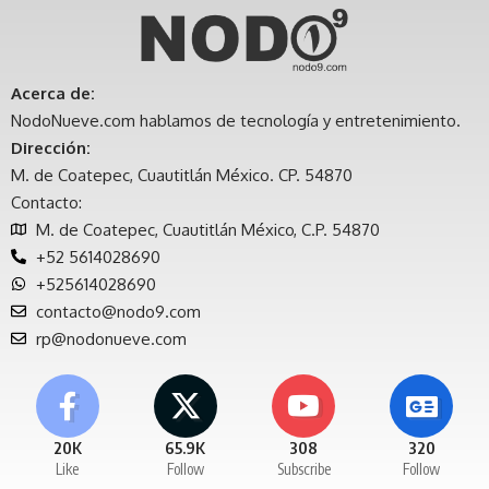
Acerca de:
NodoNueve.com hablamos de tecnología y entretenimiento.
Dirección:
M. de Coatepec, Cuautitlán México. CP. 54870
Contacto:
M. de Coatepec, Cuautitlán México, C.P. 54870
+52 5614028690
+525614028690
contacto@nodo9.com
rp@nodonueve.com
20K
65.9K
308
320
Like
Follow
Subscribe
Follow