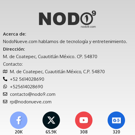
Acerca de:
NodoNueve.com hablamos de tecnología y entretenimiento.
Dirección:
M. de Coatepec, Cuautitlán México. CP. 54870
Contacto:
M. de Coatepec, Cuautitlán México, C.P. 54870
+52 5614028690
+525614028690
contacto@nodo9.com
rp@nodonueve.com
20K
65.9K
308
320