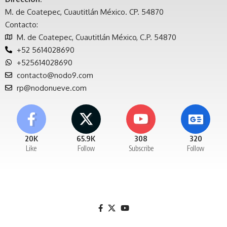
M. de Coatepec, Cuautitlán México. CP. 54870
Contacto:
M. de Coatepec, Cuautitlán México, C.P. 54870
+52 5614028690
+525614028690
contacto@nodo9.com
rp@nodonueve.com
20K
65.9K
308
320
Like
Follow
Subscribe
Follow