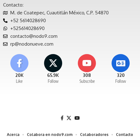
Contacto:
M. de Coatepec, Cuautitlán México, C.P. 54870
+52 5614028690
+525614028690
contacto@nodo9.com
rp@nodonueve.com
20K
65.9K
308
320
Like
Follow
Subscribe
Follow
Acerca
Colabora en nodo9.com
Colaboradores
Contacto