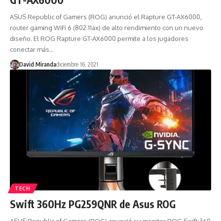
ASUS Republic of Gamers (ROG) anunció el Rapture GT-AX6000,
router gaming WiFi 6 (802.11ax) de alto rendimiento con un nuevo
diseño. El ROG Rapture GT-AX6000 permite a los jugadores
conectar más…
David Miranda
diciembre 16, 2021
TECH
Swift 360Hz PG259QNR de Asus ROG