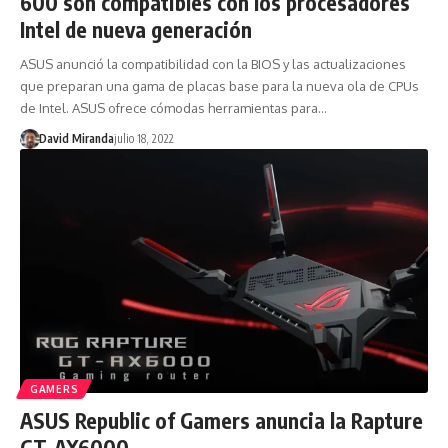
600 son compatibles con los procesadores
Intel de nueva generación
ASUS anunció la compatibilidad con la BIOS y las actualizaciones
que preparan una gama de placas base para la nueva ola de CPUs
de Intel. ASUS ofrece cómodas herramientas para…
David Miranda
julio 18, 2022
GAMERS
ASUS Republic of Gamers anuncia la Rapture
GT-AX6000