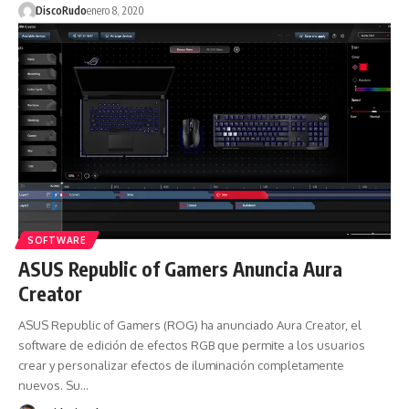
DiscoRudo
enero 8, 2020
SOFTWARE
ASUS Republic of Gamers Anuncia Aura
Creator
ASUS Republic of Gamers (ROG) ha anunciado Aura Creator, el
software de edición de efectos RGB que permite a los usuarios
crear y personalizar efectos de iluminación completamente
nuevos. Su…