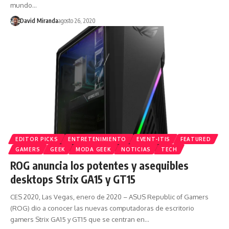
mundo…
David Miranda
agosto 26, 2020
EDITOR PICKS
ENTRETENIMIENTO
EVENT-ITIS
FEATURED
GAMERS
GEEK
MODA GEEK
NOTICIAS
TECH
ROG anuncia los potentes y asequibles
desktops Strix GA15 y GT15
CES 2020, Las Vegas, enero de 2020 – ASUS Republic of Gamers
(ROG) dio a conocer las nuevas computadoras de escritorio
gamers Strix GA15 y GT15 que se centran en…