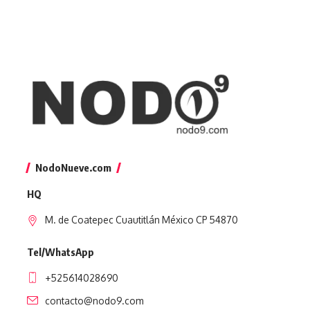
NodoNueve.com
HQ
M. de Coatepec Cuautitlán México CP 54870
Tel/WhatsApp
+525614028690
contacto@nodo9.com