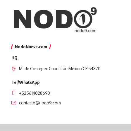
NodoNueve.com
HQ
M. de Coatepec Cuautitlán México CP 54870
Tel/WhatsApp
+525614028690
contacto@nodo9.com