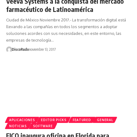
Veeva Systems a la conquista del mercado
farmacéutico de Latinoamérica
Ciudad de México Noviembre 2017.- La transformación digital está
llevando a las compañías en todos los segmentos a adoptar
soluciones acordes con sus necesidades, en este entorno, las
empresas de tecnología…
DiscoRudo
noviembre 13, 2017
APLICACIONES
EDITOR PICKS
FEATURED
GENERAL
NOTICIAS
SOFTWARE
FICO inaugura oficina en Florida para