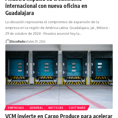
internacional con nueva oficina en
Guadalajara
La ubicación representa el compromiso de expansión de la
empresa en la región de América Latina. Guadalajara, Jal., México -
29 de octubre de 2024 - Finastra anunció hoy la…
DiscoRudo
octubre 29, 2024
EMPRESAS
GENERAL
NOTICIAS
SOFTWARE
VCM invierte en Cargo Produce para acelerar