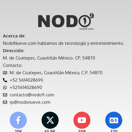
Acerca de:
NodoNueve.com hablamos de tecnología y entretenimiento.
Dirección:
M. de Coatepec, Cuautitlán México. CP. 54870
Contacto:
M. de Coatepec, Cuautitlán México, C.P. 54870
+52 5614028690
+525614028690
contacto@nodo9.com
rp@nodonueve.com
20K
65.9K
308
320