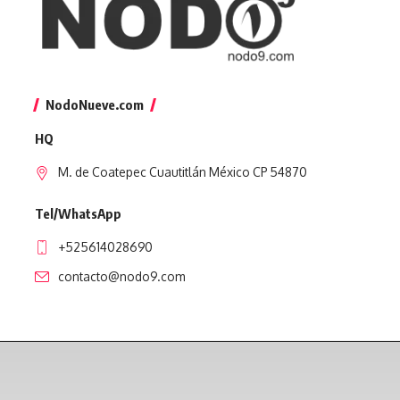
NodoNueve.com
HQ
M. de Coatepec Cuautitlán México CP 54870
Tel/WhatsApp
+525614028690
contacto@nodo9.com