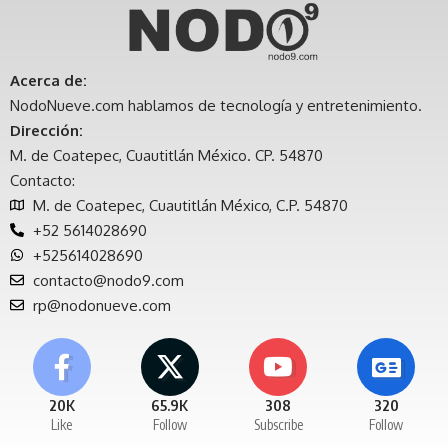
Acerca de:
NodoNueve.com hablamos de tecnología y entretenimiento.
Dirección:
M. de Coatepec, Cuautitlán México. CP. 54870
Contacto:
M. de Coatepec, Cuautitlán México, C.P. 54870
+52 5614028690
+525614028690
contacto@nodo9.com
rp@nodonueve.com
20K
65.9K
308
320
Like
Follow
Subscribe
Follow