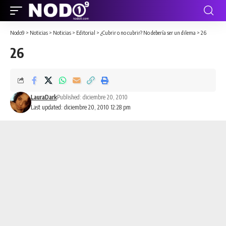
Nodo9
>
Noticias
>
Noticias
>
Editorial
>
¿Cubrir o no cubrir? No debería ser un dilema
>
26
26
LauraDark
Published: diciembre 20, 2010
Last updated: diciembre 20, 2010 12:28 pm